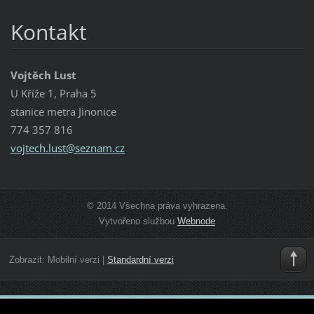
Kontakt
Vojtěch Lust
U Kříže 1, Praha 5
stanice metra Jinonice
774 357 816
vojtech.
lust@sez
nam.cz
© 2014 Všechna práva vyhrazena.
Vytvořeno službou
Webnode
Zobrazit:
Mobilní verzi
|
Standardní verzi