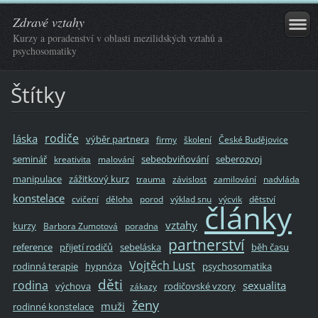
Zdravé vztahy
Kurzy a poradenství v oblasti mezilidských vztahů a
psychosomatiky
Štítky
rodiče
láska
výběr partnera
firmy
školení
České Budějovice
seminář
sebeobviňování
seberozvoj
kreativita
malování
manipulace
zážitkový kurz
trauma
závislost
zamilování
nadvláda
konstelace
cvičení
děloha
porod
výklad snu
výcvik
dětství
články
vztahy
kurzy
Barbora Zumotová
poradna
partnerství
reference
přijetí rodičů
sebeláska
běh času
Vojtěch Lust
rodinná terapie
hypnóza
psychosomatika
děti
rodina
sexualita
výchova
rodičovské vzory
zákazy
ženy
muži
rodinné konstelace