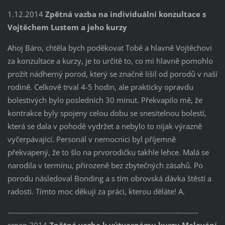
1.12.2014
Zpětná vazba na individuální konzultace s
Vojtěchem Lustem a jeho kurzy
Ahoj Báro, chtěla bych poděkovat Tobě a hlavně Vojtěchovi
za konzultace a kurzy, je to určitě to, co mi hlavně pomohlo
prožít nádherný porod, který se značně lišil od porodů v naší
rodině. Celkově trval 4-5 hodin, ale prakticky opravdu
bolestivých bylo posledních 30 minut. Překvapilo mě, že
kontrakce byly spojeny celou dobu se snesitelnou bolestí,
která se dala v pohodě vydržet a nebylo to nijak výrazně
vyčerpávající. Personál v nemocnici byl příjemně
překvapený, že to šlo na prvorodičku takhle lehce. Malá se
narodila v termínu, přirozeně bez zbytečných zásahů. Po
porodu následoval Bonding a s tím obrovská dávka štěstí a
radosti. Tímto moc děkuji za práci, kterou děláte! A.
----------------------------------------------------------------------------