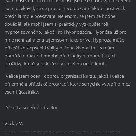
jsem našel na internetu. Přihlásil jsem se na kurz, od kterého
jsem očekával, že se prostě něco dozvím. Skutečnost však
předčila moje očekávání. Nejenom, že jsem se hodně
dověděl, ale mohl jsem si prakticky vyzkoušet roli
hypnotizovaného, jakož i roli hypnotizéra. Hypnóza už pro
mne není zahalena tajemstvím jako dříve. Hypnóza může
přispět ke zlepšení kvality našeho života tím, že nám
pomůže odbourat mnohé předsudky a traumatizující
prožitky, které se zakořenily v našem nevědomí.
Velice jsem ocenil dobrou organizaci kurzu, jakož i velice
příjemné a přátelské prostředí, které se rychle vytvořilo mezi
všemi účastníky.
Děkuji a srdečně zdravím,
Václav V.
----------------------------------------------------------------------------