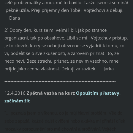
celé problematiky a moc mě to bavilo. Takže jsem si seminář
pěkně užila. Přeji příjemný den Tobě i Vojtěchovi a děkuji.
Dana
2) Dobry den, kurz se mi velmi libil, jak po strance
organizacni, tak po obsahove. Libil se mi i Vojtechuv pristup.
Je to clovek, ktery se neboji otevrene se vyjadrit k tomu, co
vi, podelit se o sve zkusenosti, a zarovem priznat i to, ze
neco nevi. Beze strachu priznat, ze nevim vsechno, mne
prijde jako cenna vlastnost. Dekuji za zazitek. Jarka
---------------------------------------------------------------------------
12.4.2016
Zpětná vazba na kurz
Opouštím přestavy,
začínám žít
"
...
poznala jsem o víkendu, co je můj hlavní problém. Vše do
sebe zapadá, každé další cvičení nebo aktivita mi přináší dílek
mozaiky porozumění pro mé chování a prožívání. Vojtěch