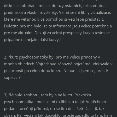
diskuze a obohatili me jak dotazy ostatnich, tak samotna
prednaska a vlastni myslenky. Velmi se mi libily vizualizace,
ktere me vetsinou vice pomohou si veci lepe predstavit.
Dulezite pro me bylo, ze ty informace jsou velice potrebne a
pro me aktualni. Dekuji za velmi prospesny kurz a tesim se
pripadne na nejake dalsi kurzy."
2) "kurz psychosomatiky byl pro mě velice přínosný v
mnoha ohledech. Vojtěchovo zábavné pojetí mě udržovalo v
pozornosti po celou dobu kurzu. Nenudila jsem se, prostě
super. :-)"
3) "Minulou sobotu jsem byla na kurzu Praktická
psychosomatika - moc se mi to líbilo, a to jak Vojtěchovo
podání - oceňuji přímost, on se tím dost šetří čas :-)), tak
obsah. Pár věcí mi tak docvaklo, prostě zapadlo to tam, kam