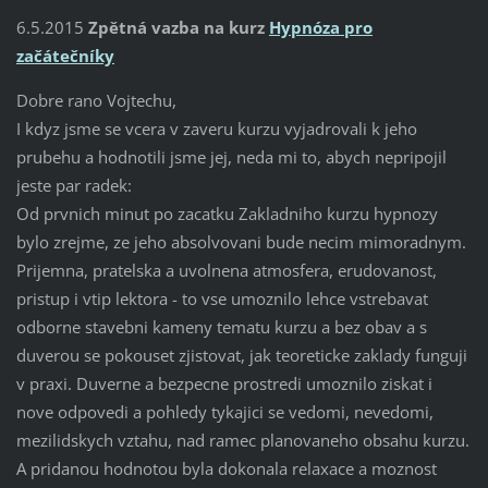
6.5.2015
Zpětná vazba na kurz
Hypnóza pro
začátečníky
Dobre rano Vojtechu,
I kdyz jsme se vcera v zaveru kurzu vyjadrovali k jeho
prubehu a hodnotili jsme jej, neda mi to, abych nepripojil
jeste par radek:
Od prvnich minut po zacatku Zakladniho kurzu hypnozy
bylo zrejme, ze jeho absolvovani bude necim mimoradnym.
Prijemna, pratelska a uvolnena atmosfera, erudovanost,
pristup i vtip lektora - to vse umoznilo lehce vstrebavat
odborne stavebni kameny tematu kurzu a bez obav a s
duverou se pokouset zjistovat, jak teoreticke zaklady funguji
v praxi. Duverne a bezpecne prostredi umoznilo ziskat i
nove odpovedi a pohledy tykajici se vedomi, nevedomi,
mezilidskych vztahu, nad ramec planovaneho obsahu kurzu.
A pridanou hodnotou byla dokonala relaxace a moznost