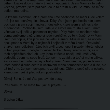
během krátké doby změnily život k nepoznání. Jsem Vám za to velmi
vděčná, protože jsem poznala, co je to štěstí a klid. Se mnou to může
sdílet i má rodina.
Je krásné sledovat, jak s proměnou mé osobnosti se mění i lidé kolem
mě, jak se nechávají inspirovat. Díky Vám jsem pochopila kdo jsem,
pochopila jsem svoji minulost i důsledky, které jsem si přinesla do
přítomnosti. Pochopila
jsem, kde je v životě mé místo a komu mám
věnovat svoji péči a pozornost nejvíce. Díky Vám se mnohem více
doma smějeme a užíváme si jeden druhého. Je to krásné. Díky Vám
jsem pochopila, kde jsou má největší zranění.
Musím říct, že období
spolupráce s Vámi bylo nejhezčí i nejhorší v mém životě. Otevírání
starých ran, odložení růžových brýlí a pochopení pravdy, která nebyla
vůbec příjemná....nebylo to vůbec lehké. Děkuji svému muži, že v
těch
nejtěžších chvílích, kdy jsem ztrácela naději, mě uměl vždy
podpořit. Jsem na sebe hrdá, že jsem to zvládla a teď si mohu užívat
života mnohem intenzivněji a láskyplněji.
Samozřejmě, je přede mnou
ještě hodně dlouhá cesta k uzdravení mého nemocného těla a duše, ale
už teď vím, že jsem schopna to zvládnout. Cítím v sobě sílu a odvahu,
kterou jsem ještě před rokem postrádala.
Děkuji Bohu, že mi Vás postavil do cesty!
Přeji Vám, ať se máte tak, jak si přejete. ;-)
Děkuji!
S úctou Jitka
----------------------------------------------------------------------------