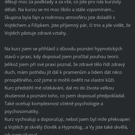
děkuji moc za podklady a za vše, co jste pro nás kurzisty
dělali. Na kurzu se mi moc líbilo a stále vzpomínám...
Skupina byla fajn a rodinnou atmosféru jste doladili s
Vojtěchem a Filípkem. Jste příjemný pár, či trio a jde vidět, že
Vojtěch pěstuje zdravé vztahy.
Na kurz jsem se přihlásil z důvodu poznání hypnotických
stavů v praxi, kdy doposud jsem pročítal pouhou teorii.
Jelikož jsem při své praxi poznal, že zdravé tělo řídí zdravý
duch, mám potřebu jít dál k pramenům a lidem dát něco
prospěšného, což jsme si mohli ověřit na vlastní kůži.
Kurz předstihl mé očekávání, dal mi do života velkou
zkušenost a poznání toho, co jsem doposud předpokládal.
Také oceňuji komplexnost včetně psychologie a
psychosomatiky.
Kurz vychvaluji a doporučuji, neboť jsem byl mile překvapen
a Vojtěch je skvělý člověk a Hypnolog...a Vy jste také skvělá,
jak jsem již psal.