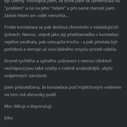
byl úlevný. Pochopila jsem, že dříve jsem se zaměřovala na
"problém" a ne na jeho "řešení" a pro samé starosti jsem
žádné řešení ani vidět nemohla...
Finále konstelace se pak doslova zhmotnilo v následujících
týdnech. Nemoc, stejně jako její představitelka v konstelaci
nejdíve zaváhala, pak ustoupila trochu - a pak přestala být
potřebná a nemaje už více žádného smyslu prostě odešla.
Kromě rychlého a úplného uzdravení z nemoci (doktoři
nechápou) jsou také vztahy v rodině svobodnější, ubylo
vzájemných závislostí.
Jsem přesvědčena, že konstelace pod Vojtěchovým vedením
na tom má obrovský podíl.
Moc děkuji a doporučuji.
Jitka