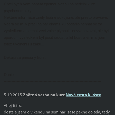
Chtel bych Vam napsat zpetnou vazbu na nedelni kurz
psychosomatiky.
Nektere informace znely hodne sokujicne, ale presto pravdive.
Vcera se mi v praci na par okamziku podarilo nehnat se za
vysledkem a nechat veci volne plynout - nevychovavat, ale byt
oporou... vysledkem byl pocit radosti a lehkosti a vnimal jsem
totez uvolneni i u zaku...
Dekuju za prinosny kurz.
Daniel
----------------------------------------------------------------------------
5.10.2015
Zpětná vazba na kurz
Nová cesta k lásce
Ahoj Báro,
dostala jsem o víkendu na semináři zase pěkně do těla, tedy