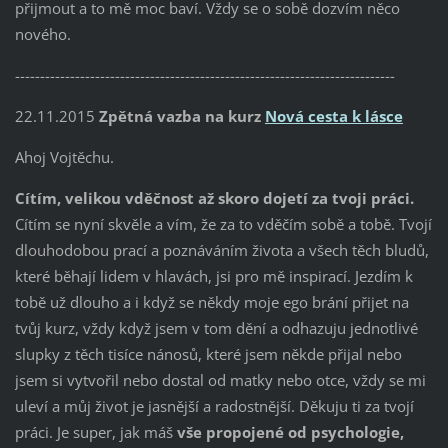
přijmout a to mě moc baví. Vždy se o sobě dozvím něco
nového.
----------------------------------------------------------------------------
22.11.2015
Zpětná vazba na kurz
Nová cesta k lásce
Ahoj Vojtěchu.
Cítím, velikou vděčnost až skoro dojetí za tvoji práci.
Cítím se nyní skvěle a vím, že za to vděčím sobě a tobě. Tvojí
dlouhodobou prací a poznáváním života a všech těch bludů,
které běhají lidem v hlavách, jsi pro mě inspirací. Jezdím k
tobě už dlouho a i když se někdy moje ego brání přijet na
tvůj kurz, vždy když jsem v tom dění a odhazuju jednotlivé
slupky z těch tisíce nánosů, které jsem někde přijal nebo
jsem si vytvořil nebo dostal od matky nebo otce, vždy se mi
uleví a můj život je jasnější a radostnější. Děkuju ti za tvojí
práci. Je super, jak máš
vše propojené od psychologie,