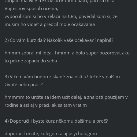
zaujalo ma NLP a Erickson k tomu patri, paci sa mi aj
Vojtechov sposob ucenia,
vypocul som si ho v relacii na CRo, povedal som si, ze
musim ho vidiet a predcil moje ocakavania
2) Co vám kurz dal? Nakolik vaše očekávání naplnil?
hmmm zobral mi ideal, hmmm a bolo super pozorovat ako
to pekne zapada do seba
3) V čem vám budou získané znalosti užitečné v dalším
životě nebo práci?
hmmmm to urcite sa idem ucit dalej, a znalosti pouzijem v
rodine a asi aj v praci, ak sa tam vratim
4) Doporučili byste kurz někomu dalšímu a proč?
doporucil urcite, kolegom a aj psychologom