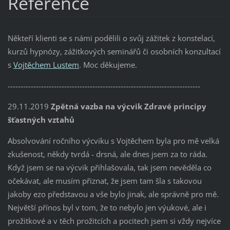
Reference
Někteří klienti se s námi podělili o svůj zážitek z konstelací,
kurzů hypnózy, zážitkových seminářů či osobních konzultací
s
Vojtěchem Lustem
. Moc děkujeme.
---------------------------------------------------------------------------
29.11.2019
Zpětná vazba na výcvik Zdravé principy
šťastných vztahů
Absolvování ročního výcviku s Vojtěchem byla pro mě velká
zkušenost, někdy tvrdá - drsná, ale dnes jsem za to ráda.
Když jsem se na výcvik přihlašovala, tak jsem nevěděla co
očekávat, ale musím přiznat, že jsem tam šla s takovou
jakoby ezo představou a vše bylo jinak, ale správně pro mě.
Největší přínos byl v tom, že to nebylo jen výukové, ale i
prožitkové a v těch prožitcích a pocitech jsem si vždy nejvíce