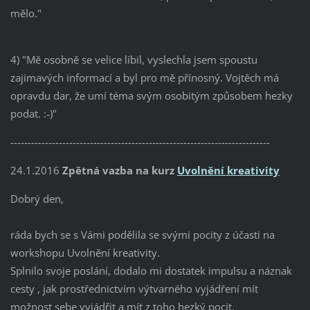
mělo."
4) "Mě osobně se velice líbil, vyslechla jsem spoustu
zajimavých informací a byl pro mě přínosný. Vojtěch má
opravdu dar, že umí téma svým osobitým způsobem hezky
podat. :-)"
---------------------------------------------------------------------------
24.1.2016
Zpětná vazba na kurz
Uvolnění kreativity
Dobrý den,
ráda bych se s Vámi podělila se svými pocity z účasti na
workshopu Uvolnění kreativity.
Splnilo svoje poslání, dodalo mi dostatek impulsu a náznak
cesty , jak prostřednictvím výtvarného vyjádření mít
možnost sebe vyjádřit a mít z toho hezký pocit.