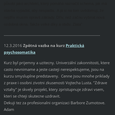
působí jako architekt, který pomáhá naznačit schema, jak má
stavba vypadat, aby nespadla. A já si na tom uvědomuji, že
nejdřív musím opravit základy. Dřív, než začnu vybírat nová
ozdobná okna. Takže velké díky a obdiv. Zlata"
---------------------------------------------------------------------------
12.3.2016
Zpětná vazba na kurz
Praktická
psychosomatika
Kurz byl prijemny a uzitecny. Univerzální zakonnitosti, ktere
casto nevnimame a jeste casteji nerespektujeme, jsou na
kurzu smysluplne predstaveny. Cenne jsou mnohe priklady
z praxe i osobni zivotni zkusenosti Vojtecha Lusta. "Zdrave
vztahy" je skvely projekt, ktery zpristupnuje zdravi vsem,
kteri se chteji skutecne uzdravit.
Dekuji tez za profesionalni organizaci Barbore Zumotove.
Adam