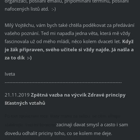
organizaci, posílání emailů, připomínání termínů, posílání
nafocených listů atd. :-)
Milý Vojtěchu, vám bych také chtěla poděkovat za předávání
vašeho poznání. Ted mi napadla jedna věta, která mě vždy
fascinovala už od mého mládí, něco kolem dvaceti let.
Když
je žák připraven, svého učitele si vždy najde. Já našla a
za to dík :-)
Iveta
---------------------------------------------------------------------------
21.11.2019
Zpětná vazba na výcvik Zdravé principy
šťastných vztahů
Po tom spolecnem roce, ktery mame za sebou, se citim silnejsi,
zacinaji davat smysl a casto i sam
stabilnejsi, veci mi konecne
dovedu odhalit priciny toho, co se kolem me deje.