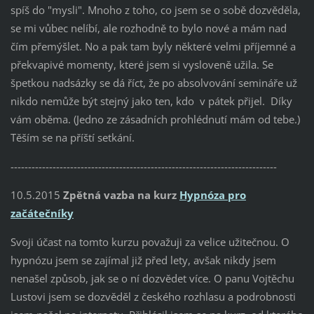
spíš do "mysli". Mnoho z toho, co jsem se o sobě dozvěděla,
se mi vůbec nelíbí, ale rozhodně to bylo nové a mám nad
čím přemýšlet. No a pak tam byly některé velmi příjemné a
překvapivé momenty, které jsem si vysloveně užila. Se
špetkou nadsázky se dá říct, že po absolvování semináře už
nikdo nemůže být stejný jako ten, kdo v pátek přijel. Díky
vám oběma. (Jedno ze zásadních prohlédnutí mám od tebe.)
Těším se na příští setkání.
----------------------------------------------------------------------------
10.5.2015
Zpětná vazba na kurz
Hypnóza pro
začátečníky
Svoji účast na tomto kurzu považuji za velice užitečnou. O
hypnózu jsem se zajímal již před lety, avšak nikdy jsem
nenašel způsob, jak se o ní dozvědet více. O panu Vojtěchu
Lustovi jsem se dozvěděl z českého rozhlasu a podrobnosti