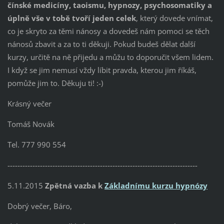
čínské medicíny, taoismu, hypnozy, psychosomatiky a
úplně vše v tobě tvoří jeden celek
, který dovede vnímat,
co je skryto za těmi nánosy a dovedeš nám pomoci se těch
nánosů zbavit a za to ti děkuji. Pokud budeš dělat další
kurzy, určitě na ně přijedu a můžu to doporučit všem lidem.
I když se jim nemusí vždy líbit pravda, kterou jim říkáš,
pomůže jim to. Děkuju ti! :-)
Krásný večer
Tomáš Novák
Tel. 777 990 554
----------------------------------------------------------------------------
5.11.2015
Zpětná vazba k
Základnímu kurzu hypnózy
Dobrý večer, Báro,