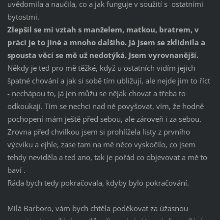
uvědomila a naučila, co a jak funguje v soužití s ostatními
bytostmi.
Zlepšil se mi vztah s manželem, matkou, bratrem, v
práci je to jiné a mnoho dalšího. Já jsem se zklidnila a
spousta věcí se mě už nedotýká. Jsem vyrovnanější.
Někdy je ted pro mě těžké, když u ostatních vidím jejich
špatné chování a jak si sobě tím ubližují, ale nejde jim to říct
- nechápou to, já jen můžu se nějak chovat a třeba to
odkoukají. Tím se nechci nad ně povyšovat, vím, že hodně
pochopení mám ještě před sebou, ale zároveň i za sebou.
Zrovna před chvilkou jsem si prohlížela listy z prvního
výcviku a ejhle, zase tam na mě něco vyskočilo, co jsem
tehdy neviděla a ted ano, tak je pořád co objevovat a mě to
baví .
Ráda bych tedy pokračovala, kdyby bylo pokračování.
Milá Barboro, vám bych chtěla poděkovat za úžasnou