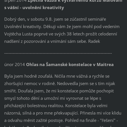
srpen 2014
Zpětná vazba k výtvarnému kurzu Malování
s vášní - uvolnění kreativity
Dobrý den, v sobotu 9.8. jsem se zúčastnil semináře
Uvolnění kreativity. Děkuji vám že jsem mohl pod vedením
Vojtěcha Lusta poprvé ve svých 38 letech prožít celodenní
nadšení z pozorování a vnímání sám sebe. Radek
----------------------------------------------------------------------------
únor 2014
Ohlas na Šamanské konstelace v Maitrea
Byla jsem hodně zoufalá. Ničila mne vážná a rychle se
zhoršující nemoc v rodině. Nedovedla jsem se s tím nijak
smířit. Doufala jsem, že mi konstelace pomůže pochopit
smysl tohoto dění a umožní mi vyrovnat se lépe s
přicházející bolestnou realitou. Konstelace byla velmi
názorná, silná a pro mne překvapující. Přinesla mi více klidu
a odvahu měnit zažité postoje. Pohled na finále - "řešení" -