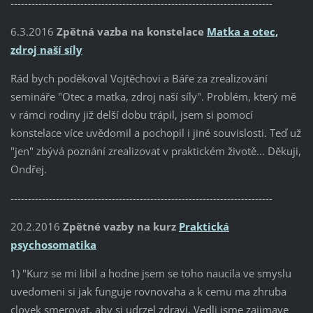
---------------------------------------------------------------------------
6.3.2016
Zpětná vazba na konstelace
Matka a otec,
zdroj naší síly
Rád bych poděkoval Vojtěchovi a Báře za zrealizování
semináře "Otec a matka, zdroj naší síly". Problém, který mě
v rámci rodiny již delší dobu trápil, jsem si pomocí
konstelace více uvědomil a pochopil i jiné souvislosti. Teď už
"jen" zbývá poznání zrealizovat v praktickém životě... Děkuji,
Ondřej.
---------------------------------------------------------------------------
20.2.2016
Zpětné vazby na kurz
Praktická
psychosomatika
1) "Kurz se mi libil a hodne jsem se toho naucila ve smyslu
uvedomeni si jak funguje rovnovaha a k cemu ma zhruba
clovek smerovat, aby si udrzel zdravi. Vedli jsme zajimave