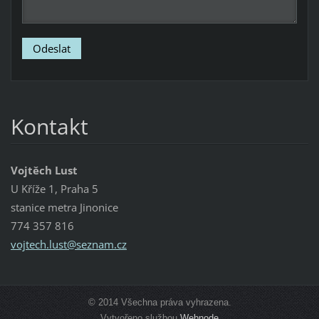
Kontakt
Vojtěch Lust
U Kříže 1, Praha 5
stanice metra Jinonice
774 357 816
vojtech.
lust@sez
nam.cz
© 2014 Všechna práva vyhrazena.
Vytvořeno službou
Webnode