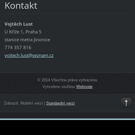
Kontakt
Vojtěch Lust
U Kříže 1, Praha 5
stanice metra Jinonice
774 357 816
vojtech.
lust@sez
nam.cz
© 2014 Všechna práva vyhrazena.
Vytvořeno službou
Webnode
Zobrazit:
Mobilní verzi
|
Standardní verzi