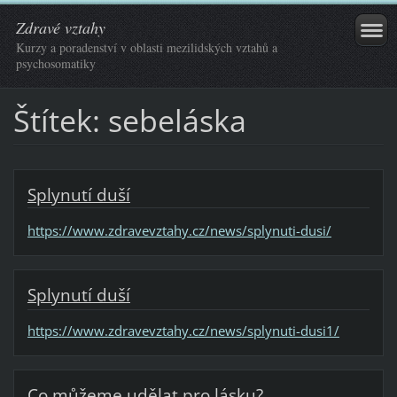
Zdravé vztahy
Kurzy a poradenství v oblasti mezilidských vztahů a
psychosomatiky
Štítek: sebeláska
Splynutí duší
https://www.zdravevztahy.cz/news/splynuti-dusi/
Splynutí duší
https://www.zdravevztahy.cz/news/splynuti-dusi1/
Co můžeme udělat pro lásku?