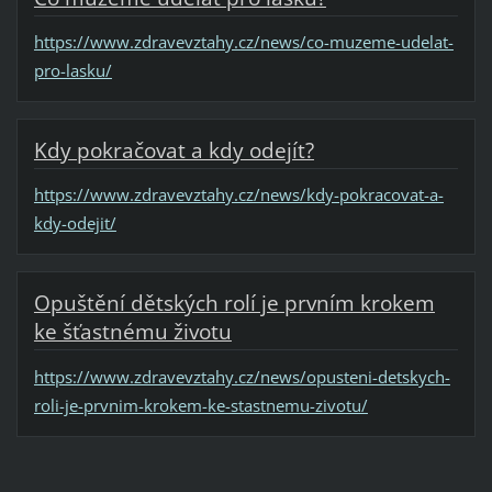
https://www.zdravevztahy.cz/news/co-muzeme-udelat-
pro-lasku/
Kdy pokračovat a kdy odejít?
https://www.zdravevztahy.cz/news/kdy-pokracovat-a-
kdy-odejit/
Opuštění dětských rolí je prvním krokem
ke šťastnému životu
https://www.zdravevztahy.cz/news/opusteni-detskych-
roli-je-prvnim-krokem-ke-stastnemu-zivotu/