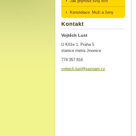
Jak přijmout svůj stín
Konstelace: Muži a ženy
Kontakt
Vojtěch Lust
U Kříže 1, Praha 5
stanice metra Jinonice
774 357 816
vojtech.
lust@sez
nam.cz