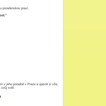
ou poradenskou praxí.
ost."
 v jeho poradně v Praze a ujasnit si vše,
 svůj svět.
m