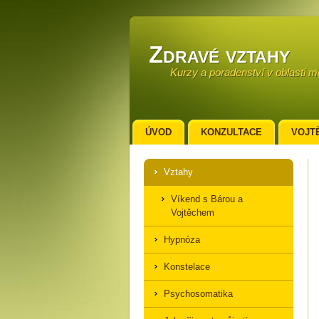
Zdravé vztahy
Kurzy a poradenství v oblasti 
ÚVOD
KONZULTACE
VOJT
KONTAKT
Vztahy
Víkend s Bárou a
Vojtěchem
Hypnóza
Konstelace
Psychosomatika