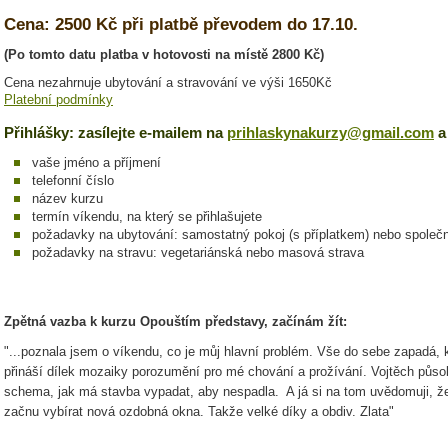
Cena: 2500 Kč při platbě převodem do 17.10.
(Po tomto datu platba v hotovosti na místě 2800 Kč)
Cena nezahrnuje ubytování a stravování ve výši 1650Kč
Platební podmínky
Přihlášky: zasílejte e-mailem na
prihlaskynakurzy@gmail.com
a
vaše jméno a příjmení
telefonní číslo
název kurzu
termín víkendu, na který se přihlašujete
požadavky na ubytování: samostatný pokoj (s příplatkem) nebo společ
požadavky na stravu: vegetariánská nebo masová strava
Zpětná vazba k kurzu Opouštím představy, začínám žít:
"...poznala jsem o víkendu, co je můj hlavní problém. Vše do sebe zapadá, k
přináší dílek mozaiky porozumění pro mé chování a prožívání. Vojtěch působ
schema, jak má stavba vypadat, aby nespadla. A já si na tom uvědomuji, že
začnu vybírat nová ozdobná okna. Takže velké díky a obdiv. Zlata"