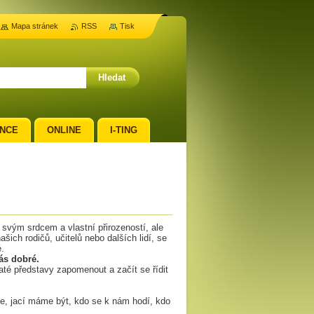
Mapa stránek
RSS
Tisk
NCE
ONLINE
I-TING
 svým srdcem a vlastní přirozeností, ale
šich rodičů, učitelů nebo dalších lidí, se
é.
ás dobré.
é představy zapomenout a začít se řídit
e, jací máme být, kdo se k nám hodí, kdo