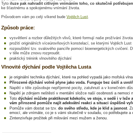
Tyto
iluze pak nahradit citlivým vnímáním toho, co skutečně potřebuje
ke šťastnému a spokojenému vnímání života.
Průvodcem vám po celý víkend bude
Vojtěch Lust
.
Způsob práce:
vysvětlení a rozbor důležitých vlivů, které formují naše prožívání život
prožití originálních víceúrovňových konstelací, se kterými Vojtěch Lust 
rozpouštění tzv. svalového pancíře pomocí bioenergetických cvičení. D
v těle může znovu rozproudit.
praktický trénink vlnovitého dýchání
Vlnovité dýchání podle Vojtěcha Lusta
je originální technika dýchání, které na pohled vypadá jako mořská vln
Přirozené dýchání volně plyne jako voda. Funguje bez úsilí a uvolňu
Napětí v těle způsobuje nepříjemné pocity, zatuhnutí a v konečném dů
Napětí je zdrojem neštěstí v mentální složce naší osobnosti a nemoci na
Toto
dýchání můžete praktikovat kdekoliv, ve stoje, v sedě i v leže a 
vám přirozeně pomůže najít adekvátní reakci a situaci úspěšně vyře
Pomůže vám dostat se tzv.
do svého středu, kde je klid a jasnost
. Z
emocí, ale vnímáte, co je s vámi skutečně v souladu, co potřebujete a 
Zintenzivňuje prožitek při milování mezi mužem a ženou.