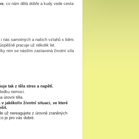
me
, co nám dělá dobře a kudy vede cesta
a i nás samotných a našich vztahů s lidmi.
úspěšně pracuje už několik let.
íky nim se násilím zastavená životní síla
a.
je tak z těla stres a napětí.
sledku nemoci.
 úrovni těla.
v jakékoliv životní situaci, ve které
šit.
de už nereagujete z úrovně zraněných
co je pro vás dobré.