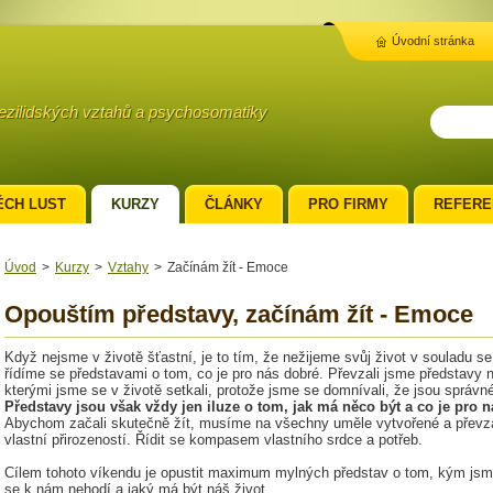
Úvodní stránka
mezilidských vztahů a psychosomatiky
ĚCH LUST
KURZY
ČLÁNKY
PRO FIRMY
REFERE
Úvod
>
Kurzy
>
Vztahy
>
Začínám žít - Emoce
Opouštím představy, začínám žít - Emoce
Když nejsme v životě šťastní, je to tím, že nežijeme svůj život v souladu se
řídíme se představami o tom, co je pro nás dobré. Převzali jsme představy na
kterými jsme se v životě setkali, protože jsme se domnívali, že jsou správn
Představy jsou však vždy jen iluze o tom, jak má něco být a co je pro n
Abychom začali skutečně žít, musíme na všechny uměle vytvořené a převzat
vlastní přirozeností. Řídit se kompasem vlastního srdce a potřeb.
Cílem tohoto víkendu je opustit maximum mylných představ o tom, kým jsm
se k nám nehodí a jaký má být náš život.