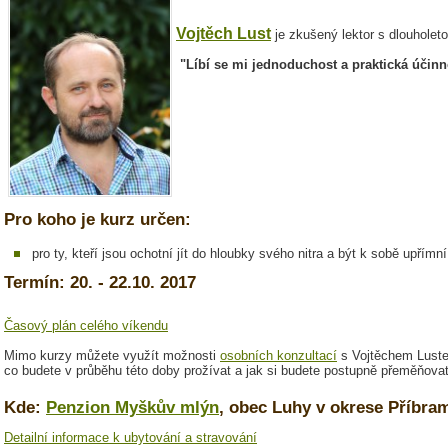
Vojtěch Lust
je zkušený lektor s dlouholet
"Líbí se mi jednoduchost a praktická účinn
Pro koho je kurz určen:
pro ty, kteří jsou ochotní jít do hloubky svého nitra a být k sobě upřímní
Termín: 20. - 22.10. 2017
Časový plán celého víkendu
Mimo kurzy můžete využít možnosti
osobních konzultací
s Vojtěchem Lustem
co budete v průběhu této doby prožívat a jak si budete postupně přeměňovat
Kde:
Penzion Myškův mlýn
, obec Luhy v okrese Příbra
Detailní informace k ubytování a stravování