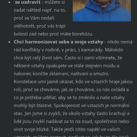
se uzdravit
- můžete si
zadat náhled např. na to,
proč se Vám nedaří
otěhotnět, proč vás trápí
bolesti zad nebo proč máte boreliózu.
Chci harmonizovat sebe a svoje vztahy
- nikdo nemá
rád konflikty v rodině, v práci, s kamarády. Málokdo
chce být celý život sám. Často si i sami všimnete, že
některé vztahy opakujete ve stále stejném modu a
nakonec končíte zklamaní, naštvaní a smutní.
Konstelace umí jasně ukázat, kdo ve vztazích hraje jakou
roli, proč se chováme, jak se chováme, co nás ovládá a
co je potřeba udělat, aby se to změnilo a naše vztahy
mohly být šťastné. Spokojenost ve vztazích je normální
stav. Jen jsme si zvykli, že okolo vztahy často krachují a
lidé jsou zvyklí nadávat za to na osud, společnost nebo
vinit svoje blízké. Takže jestli cítíte napětí ve vašich
vztazích, můžete zastavit, podívat se, jak by to šlo jinak