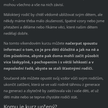
mohou všechno a vše na nich závisí.
Málokterý rodič by chtěl vědomě ubližovat svým dětem, ale
někdy máme třeba málo zkušeností, špatné vzory nebo jsme
přetažení a děláme nebo říkáme věci, které našim dětem
nedělají dobře.
Na tomto víkendovém kurzu můžete
načerpat spoustu
informací o tom, co je pro děti důležité a jak na ně a
čím působíme, abyste pak doma mohli začít působit
více láskyplně, s pochopením i s větší lehkostí a v
neposlední řadě, abyste se stali šťastnými rodiči.
Současně zde můžete opustit svůj vzdor vůči svým rodičům,
ukončit zatížení, která se ve vaší rodině táhnou z generace
na generaci a zbytečně by zatěžovala vás i vaše děti, ať už
děti máte nebo se teprve chystáte rodiči stát.
Komu je kurz určený?