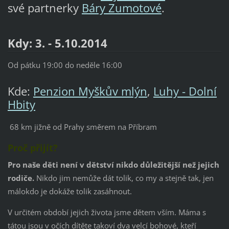
své partnerky
Báry Zumotové
.
Kdy: 3. - 5.10.2014
Od pátku 19:00 do neděle 16:00
Kde:
Penzion Myškův mlýn
,
Luhy - Dolní
Hbity
68 km jižně od Prahy směrem na Příbram
Proč přijít?
Pro naše děti není v dětství nikdo důležitější než jejich
rodiče.
Nikdo jim nemůže dát tolik, co my a stejně tak, jen
málokdo je dokáže tolik zasáhnout.
V určitém období jejich života jsme dětem vším. Máma s
tátou jsou v očích dítěte takoví dva velcí bohové, kteří