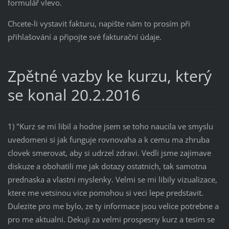
formulář vlevo.
Chcete-li vystavit fakturu, napište nám to prosím při
přihlašování a připojte své fakturační údaje.
Zpětné vazby ke kurzu, který
se konal 20.2.2016
1) "Kurz se mi libil a hodne jsem se toho naucila ve smyslu
uvedomeni si jak funguje rovnovaha a k cemu ma zhruba
clovek smerovat, aby si udrzel zdravi. Vedli jsme zajimave
diskuze a obohatili me jak dotazy ostatnich, tak samotna
prednaska a vlastni myslenky. Velmi se mi libily vizualizace,
ktere me vetsinou vice pomohou si veci lepe predstavit.
Dulezite pro me bylo, ze ty informace jsou velice potrebne a
pro me aktualni. Dekuji za velmi prospesny kurz a tesim se