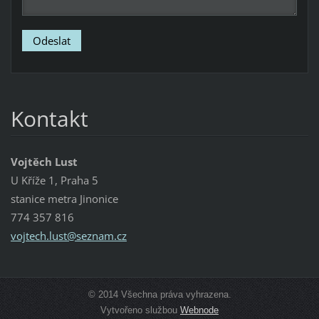
Kontakt
Vojtěch Lust
U Kříže 1, Praha 5
stanice metra Jinonice
774 357 816
vojtech.
lust@sez
nam.cz
© 2014 Všechna práva vyhrazena.
Vytvořeno službou
Webnode