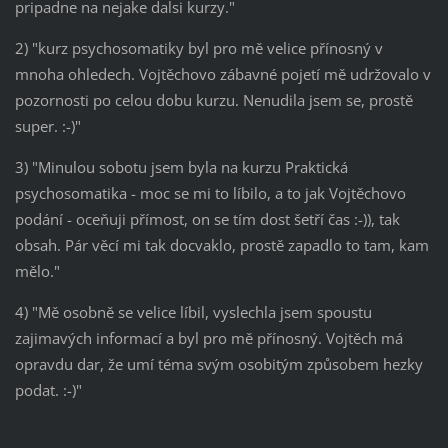
pripadne na nejake dalsi kurzy."
2) "kurz psychosomatiky byl pro mě velice přínosný v
mnoha ohledech. Vojtěchovo zábavné pojetí mě udržovalo v
pozornosti po celou dobu kurzu. Nenudila jsem se, prostě
super. :-)"
3) "Minulou sobotu jsem byla na kurzu Praktická
psychosomatika - moc se mi to líbilo, a to jak Vojtěchovo
podání - oceňuji přímost, on se tím dost šetří čas :-)), tak
obsah. Pár věcí mi tak docvaklo, prostě zapadlo to tam, kam
mělo."
4) "Mě osobně se velice líbil, vyslechla jsem spoustu
zajimavých informací a byl pro mě přínosný. Vojtěch má
opravdu dar, že umí téma svým osobitým způsobem hezky
podat. :-)"