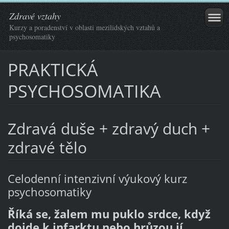
Zdravé vztahy
Kurzy a poradenství v oblasti mezilidských vztahů a
psychosomatiky
PRAKTICKÁ
PSYCHOSOMATIKA
Zdravá duše + zdravý duch +
zdravé tělo
Celodenní intenzivní výukový kurz
psychosomatiky
Říká se, žalem mu puklo srdce, když
dojde k infarktu nebo hrůzou jí