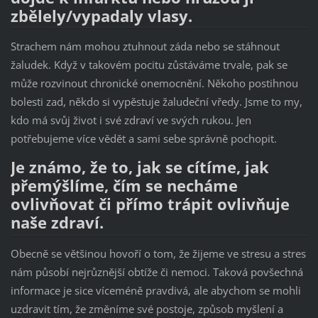
zbělely/vypadaly vlasy.
Strachem nám mohou ztuhnout záda nebo se stáhnout
žaludek. Když v takovém pocitu zůstáváme trvale, pak se
může rozvinout chronické onemocnění. Někoho postihnou
bolesti zad, někdo si vypěstuje žaludeční vředy. Jsme to my,
kdo má svůj život i své zdraví ve svých rukou. Jen
potřebujeme více vědět a sami sebe správně pochopit.
Je známo, že to, jak se cítíme, jak
přemýšlíme, čím se necháme
ovlivňovat či přímo trápit ovlivňuje
naše zdraví.
Obecně se většinou hovoří o tom, že žijeme ve stresu a stres
nám působí nejrůznější obtíže či nemoci. Taková povšechná
informace je sice víceméně pravdivá, ale abychom se mohli
uzdravit tím, že změníme své postoje, způsob myšlení a