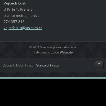
Vojtěch Lust
U Kříže 1, Praha 5
stanice metra Jinonice
774 357 816
vojtech.
lust@sez
nam.cz
© 2014 Všechna práva vyhrazena.
Vytvořeno službou
Webnode
Zobrazit:
Mobilní verzi
|
Standardní verzi