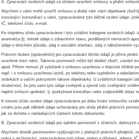
A. Zpracování osobních údajů za účelem uzavření smlouvy a plnění smluvní
Abychom s vámi mohli uzavřít smlouvu a dodat vám vámi objednané zboží/pr
související komunikaci s vámi, zpracováváme tyto běžné osobní údaje: jméno
IČ, telefonní číslo, e-mail.
Ke stejnému účelu zpracováváme i tyto zvláštní kategorie osobních údajů: 
anamnéza (tj. minulé údaje o zdravotním stavu, prodělaných nemocech apod
údaje o etnickém původu, údaj o sexuální orientaci, údaj o náboženském vyz
Právním titulem (oprávněním) pro zpracovávání těchto údajů je přímo plněn
uzavřené mezi námi. Takovou povinností může být dodání zboží, zaslání k
apod. Přitom nemusí jít vyloženě o smlouvu uzavřenou v klasické tištěné p
např. i o smlouvu uzavřenou ústně, po telefonu nebo vyplněním a odeslán
stránkách a vaším potvrzením takové objednávky. U zvláštních kategorií úda
skutečnost, že jste sami tyto údaje zveřejnili a zjevně toto zveřejnění smě
naplnit smluvní ujednání, tj. poskytnout konzultaci nebo zodpovědět dotaz n
K tomuto účelu osobní údaje zpracováváme po dobu trvání smluvního vzta
vztahu jsou pak některé údaje uchovávány pro účely plnění právních povinn
jak se dočtete v následujících částech tohoto dokumentu.
B. Zpracování osobních údajů pro splnění povinností z účetních, daňových a
Abychom dostáli povinnostem vyplývajícím z platných právních předpisů, ze
práva a archivnictví, zpracováváme tyto údaje: jméno a příjmení, adresa, IČ