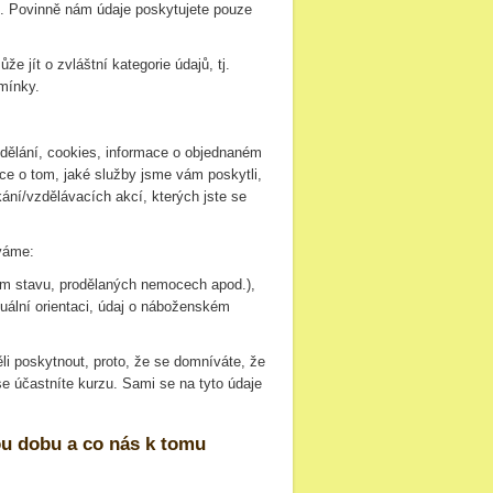
é). Povinně nám údaje poskytujete pouze
 jít o zvláštní kategorie údajů, tj.
dmínky.
 vzdělání, cookies, informace o objednaném
ace o tom, jaké služby jsme vám poskytli,
tkání/vzdělávacích akcí, kterých jste se
áváme:
ním stavu, prodělaných nemocech apod.),
uální orientaci, údaj o náboženském
i poskytnout, proto, že se domníváte, že
 se účastníte kurzu. Sami se na tyto údaje
ou dobu a co nás k tomu