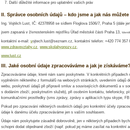
Další důležité informace pro uplatnění vašich práv
II. Správce osobních údajů – kdo jsme a jak nás můžete
Ing. Vojtěch Lust, IČ: 42378958 se sídlem Floglova 1506/7, Praha 5 (dále je
jsem zapsaná v živnostenském rejstříku Úřad městské části Praha 13,
Ident
kontaktní e-mail:
v
ojtech.lust@seznam.cz, kontaktní telefon: +420 774 357
www.zdravevztahy.cz
,
www.skolahypnozy.cz
,
www.lust.cz
III. Jaké osobní údaje zpracováváme a jak je získáváme
Zpracováváme údaje, které nám sami poskytnete. V konkrétních případech m
vyplněním některého z formulářů na webových stránkách, uvedením údajů d
webu, poskytnutí údajů při přípravě smluv a souvisejících dokumentů a v souvi
s dodáním zboží, poskytnutím služeb), při osobním kontaktu, telefonicky, 
komunikačními prostředky (sms zprávy, zprávy v aplikacích typu skype, FB
Pokud pro zpracování některých osobních údajů pro konkrétní účely zpraco
údaje k danému účelu zpracováváme jen s vaším souhlasem.
Údaje nám poskytujete zásadně dobrovolně, jen v některých případech bych
schopni dodat objednané zboží (např. pokud jej máme zasílat na konkrétní a