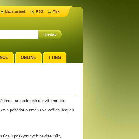
Mapa stránek
RSS
Tisk
NCE
ONLINE
I-TING
ládáme, se podrobně dozvíte na této
.cz a požádat o změnu ve vašich údajích
ch údajů poskytnutých návštěvníky