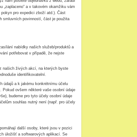
když nám pošlete objednávku z webu, zařadí
mu „zaplaceno“ a v takovém okamžiku vám
 pokyn pro expedici zboží atd.). Část
h smluvních povinností, část je použita
asílání nabídky našich služeb/produktů a
ání potřebovat v případě, že nejste
 našich živých akcí, na kterých byste
ednoduše identifikovatelní.
ch údajů a k jakému konkrétnímu účelu
t. Pokud ovšem některé vaše osobní údaje
ýše), budeme pro tyto účely osobní údaje
čelům souhlas nutný není (např. pro účely
máhají další osoby, které jsou v pozici
h úložišť a softwarových aplikací. Se