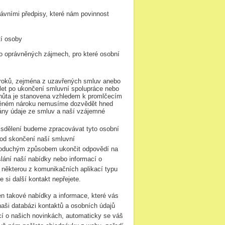
rávními předpisy, které nám povinnost
tí osoby
o oprávněných zájmech, pro které osobní
ároků, zejména z uzavřených smluv anebo
let po ukončení smluvní spolupráce nebo
lhůta je stanovena vzhledem k promlčecím
tněném nároku nemusíme dozvědět hned
vány údaje ze smluv a naší vzájemné
 sdělení budeme zpracovávat tyto osobní
t od skončení naší smluvní
dnoduchým způsobem ukončit odpovědí na
lání naší nabídky nebo informací o
o některou z komunikačních aplikací typu
 si další kontakt nepřejete.
n takové nabídky a informace, které vás
ši databázi kontaktů a osobních údajů
cí o našich novinkách, automaticky se váš