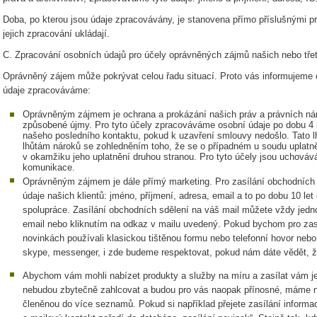
Doba, po kterou jsou údaje zpracovávány, je stanovena přímo příslušnými p
jejich zpracování ukládají.
C. Zpracování osobních údajů pro účely oprávněných zájmů našich nebo tře
Oprávněný zájem může pokrývat celou řadu situací. Proto vás informujeme 
údaje zpracováváme:
Oprávněným zájmem je ochrana a prokázání našich práv a právních n
způsobené újmy. Pro tyto účely zpracováváme osobní údaje po dobu 4 
našeho posledního kontaktu, pokud k uzavření smlouvy nedošlo. Tato 
lhůtám nároků se zohledněním toho, že se o případném u soudu upla
v okamžiku jeho uplatnění druhou stranou. Pro tyto účely jsou uchová
komunikace.
Oprávněným zájmem je dále přímý marketing. Pro zasílání obchodních
údaje našich klientů: jméno, příjmení, adresa, email a to po dobu 10 le
spolupráce. Zasílání obchodních sdělení na váš mail můžete vždy je
email nebo kliknutím na odkaz v mailu uvedený. Pokud bychom pro zas
novinkách používali klasickou tištěnou formu nebo telefonní hovor neb
skype, messenger, i zde budeme respektovat, pokud nám dáte vědět, že
Abychom vám mohli nabízet produkty a služby na míru a zasílat vám je
nebudou zbytečně zahlcovat a budou pro vás naopak přínosné, máme na
členěnou do více seznamů. Pokud si například přejete zasílání informa