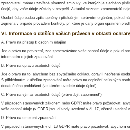
zpracovateli máme uzavřené písemné smlouvy, ve kterých je sjednáno plnění
údajů, aby vaše údaje zůstaly v bezpečí. Aktuální seznam zpracovatelů naj
Osobní údaje budou zpřístupněny i příslušným správním orgánům, pokud nám
zejména v případě provádění kontroly, při které je daný orgán oprávněn před
VI. Informace o dalších vašich právech v oblasti ochra
A. Právo na přístup k osobním údajům
Jde o právo na potvrzení, zda zpracováváme vaše osobní údaje a pokud ano
informacím o jejich zpracování.
B. Právo na opravu osobních údajů
Jde o právo na to, abychom bez zbytečného odkladu opravili nepřesné osobní
S přihlédnutím k účelům zpracování máte právo na doplnění neúplných osobn
dodatečného prohlášení (ve kterém uvedete údaje úplné).
C. Právo na výmaz osobních údajů (právo „být zapomenut“)
V případech stanovených zákonem nebo GDPR máte právo požadovat, aby
vaše osobní údaje (v GDPR jsou důvody uvedené v čl. 17, včetně uvedení 
D. Právo na omezení zpracování
V případech stanovených v čl. 18 GDPR máte právo požadovat, abychom ome