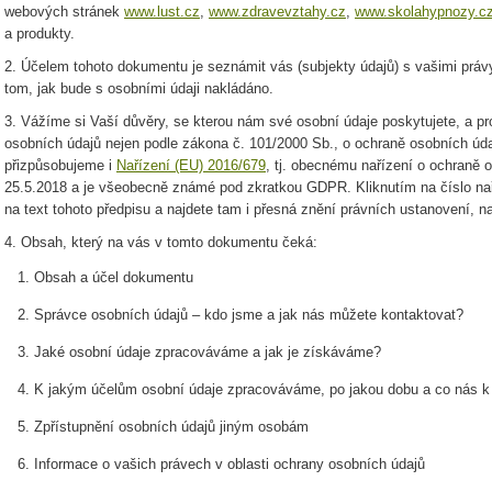
webových stránek
www.lust.cz
,
www.zdravevztahy.cz
,
www.skolahypnozy.c
a produkty.
2. Účelem tohoto dokumentu je seznámit vás (subjekty údajů) s vašimi práv
tom, jak bude s osobními údaji nakládáno.
3. Vážíme si Vaší důvěry, se kterou nám své osobní údaje poskytujete, a pr
osobních údajů nejen podle zákona č. 101/2000 Sb., o ochraně osobních údaj
přizpůsobujeme i
Nařízení (EU) 2016/679
, tj. obecnému nařízení o ochraně o
25.5.2018 a je všeobecně známé pod zkratkou GDPR. Kliknutím na číslo nař
na text tohoto předpisu a najdete tam i přesná znění právních ustanovení, n
4. Obsah, který na vás v tomto dokumentu čeká:
Obsah a účel dokumentu
Správce osobních údajů – kdo jsme a jak nás můžete kontaktovat?
Jaké osobní údaje zpracováváme a jak je získáváme?
K jakým účelům osobní údaje zpracováváme, po jakou dobu a co nás k
Zpřístupnění osobních údajů jiným osobám
Informace o vašich právech v oblasti ochrany osobních údajů