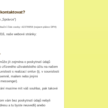
 kontaktovat?
n „Správce“)
ifikační číslo osoby: 42378958 (nejsem plátce DPH)
 816, naše webové stránky:
?
ůže jít zejména o poskytnutí údajů
o zřízeného uživatelského účtu na našem
slosti s realizací smluv (tj. v souvislosti
písemně, mailem nebo jinými
 messenger).
vání musíme mít váš souhlas, pak takové
om vám bez poskytnutí údajů nebyli
dresu a tu byste neuvedli) anebo