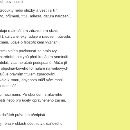
ch povinností
odukty nebo služby a vést i s tím
, příjmení, titul, adresa, datum narození,
údaje o aktuálním zdravotním stavu,
.), užívané léky, údaje o rasovém původu,
nání, údaje o filozofickém vyznání.
í smluvních povinností ze smlouvy
onkrétních pokynů před konáním semináře
odobě, vlastnoručně podepsané. Může jít
ím objednávkového formuláře na webových
jů je právním titulem zpracování
řovalo k tomu, abychom vůči vám mohli
a semináři.
hu mezi námi. Po skončení smluvního
ostí nebo pro účely oprávněného zájmu,
 dalších právních předpisů
jména v oblasti účetnictví, daňového
.