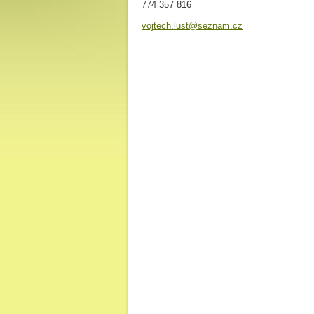
774 357 816
vojtech.
lust@sez
nam.cz