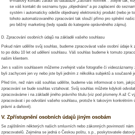
e-mailový kontakt zařadí do databáze „zasílání novinek“. Stejně tak, 
se váš kontakt do seznamu typu „objednáno“ a po zaplacení do sezna
systém i automaticky odešle objednaný elektronický produkt (nebo je to
tohoto automatizovaného zpracování tak slouží přímo pro splnění našic
pro běžný marketing (tedy spadá do kategorie oprávněného zájmu).
D. Zpracování osobních údajů na základě vašeho souhlasu
Pokud nám udělíte svůj souhlas, budeme zpracovávat vaše osobní údaje k z
to po dobu 10 let od udělení souhlasu. Váš souhlas budeme k tomuto zpracov
našim klientem.
Jen s vaším souhlasem můžeme zveřejnit vaše fotografie či videozáznamy z
byli zachyceni jen vy nebo jste byli jedním z několika subjektů a současně j
Před tím, než nám váš souhlas udělíte, budeme vás informovat o tom, jaký
zpracování se bude souhlas vztahovat. Svůj souhlas můžete kdykoli odvola
zpracováváme i na základě jiného právního titulu (viz pod písmeny A až C v
zpracovávat i po odvolání vašeho souhlasu, protože k takovým konkrétním ú
právní a daňové).
V. Zpřístupnění osobních údajů jiným osobám
Se zajištěním některých našich smluvních nebo zákonných povinností nám po
zpracovatelů. Zejména se jedná o Českou poštu, s.p., poskytovatele datovýc