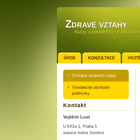
Zdravé vztahy
Kurzy a poradenství v oblasti 
ÚVOD
KONZULTACE
VOJT
KONTAKT
Ochrana osobních údajů
Všeobecné obchodní
podmínky
Kontakt
Vojtěch Lust
U Kříže 1, Praha 5
stanice metra Jinonice