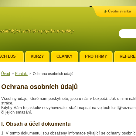
Úvodní stránka
mezilidských vztahů a psychosomatiky
ĚCH LUST
KURZY
ČLÁNKY
PRO FIRMY
REFERE
Úvod
>
Kontakt
>
Ochrana osobních údajů
Ochrana osobních údajů
Všechny údaje, které nám poskytnete, jsou u nás v bezpečí. Jak s nimi nak
stráce.
Kdyby Vám to jakkoliv nevyhovovalo, stačí napsat na vojtech.lust@seznam
či jejich smazání.
I. Obsah a účel dokumentu
1. V tomto dokumentu jsou obsaženy informace týkající se ochrany osobní