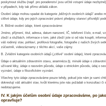
poskytnout službu (např. pro poradenství jsou určité vstupní údaje nezbytn
v případech, kdy tak přímo ukládá zákon.
Osobní údaje mohou spadat do kategorie „běžných osobních údajů“ anebo může
citlivé údaje, kdy pro jejich zpracování právní předpisy stanoví přísnější po
A. Běžné osobní údaje, které zpracováváme:
Jméno, příjmení, titul, adresa, datum narození, IČ, telefonní číslo, e-mail,
zboží a službách, informace o tom, jaké zboží jste si od nás koupili, inform
váš rodinný stav, pohlaví, profilová fotografie, fotografie z našich živých se
zúčastnili, videozáznamy z těchto akcí, vaše zájmy.
B. Zvláštní kategorie osobních údajů („citlivé“ osobní údaje), které zpracov
Údaje o aktuálním zdravotním stavu, anamnéza (tj. minulé údaje o zdravot
užívané léky, údaje o rasovém původu, údaje o etnickém původu, údaj o sex
vyznání, údaje o filozofickém vyznání.
Všechny tyto údaje zpracováváme pouze tehdy, pokud jste nám je sami chtěl
dokreslují váš aktuální stav, kvůli kterému jste nás požádali o konzultaci či
nedotazujeme.
IV. K jakým účelům osobní údaje zpracováváme, po jak
opravňuje?