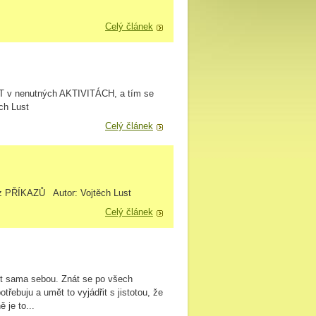
Celý článek
 nenutných AKTIVITÁCH, a tím se
ch Lust
Celý článek
z PŘÍKAZŮ Autor: Vojtěch Lust
Celý článek
ýt sama sebou. Znát se po všech
třebuju a umět to vyjádřit s jistotou, že
 je to...