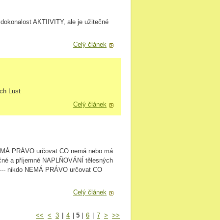
dokonalost AKTIIVITY, ale je užitečné
Celý článek
ch Lust
Celý článek
NEMÁ PRÁVO určovat CO nemá nebo má
čné a příjemné NAPLŇOVÁNÍ tělesných
 --- nikdo NEMÁ PRÁVO určovat CO
Celý článek
<<
<
3
|
4
|
5
|
6
|
7
>
>>