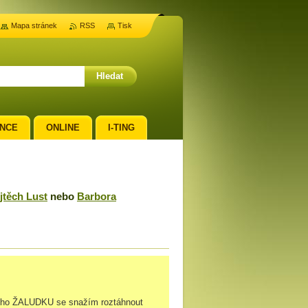
Mapa stránek
RSS
Tisk
NCE
ONLINE
I-TING
jtěch Lust
nebo
Barbora
ho ŽALUDKU se snažím roztáhnout