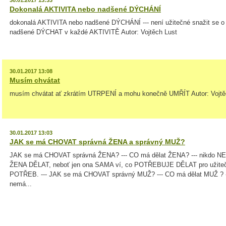
30.01.2017 13:33
Dokonalá AKTIVITA nebo nadšené DÝCHÁNÍ
dokonalá AKTIVITA nebo nadšené DÝCHÁNÍ --- není užitečné snažit se o 
nadšené DÝCHAT v každé AKTIVITĚ Autor: Vojtěch Lust
30.01.2017 13:08
Musím chvátat
musím chvátat ať zkrátím UTRPENÍ a mohu konečně UMŘÍT Autor: Vojtě
30.01.2017 13:03
JAK se má CHOVAT správná ŽENA a správný MUŽ?
JAK se má CHOVAT správná ŽENA? --- CO má dělat ŽENA? --- nikdo 
ŽENA DĚLAT, neboť jen ona SAMA ví, co POTŘEBUJE DĚLAT pro užite
POTŘEB. --- JAK se má CHOVAT správný MUŽ? --- CO má dělat MUŽ ?
nemá...