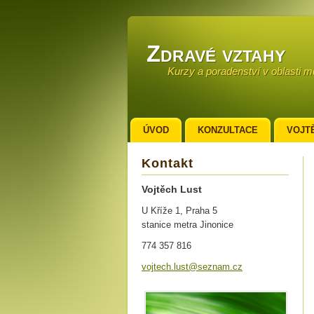
Zdravé vztahy
Kurzy a poradenství v oblasti 
ÚVOD
KONZULTACE
VOJT
KONTAKT
Kontakt
Vojtěch Lust
U Kříže 1, Praha 5
stanice metra Jinonice
774 357 816
vojtech.
lust@sez
nam.cz