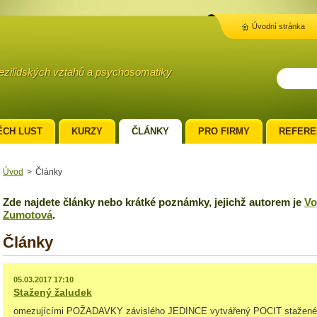
Úvodní stránka
mezilidských vztahů a psychosomatiky
ĚCH LUST
KURZY
ČLÁNKY
PRO FIRMY
REFERE
Úvod
>
Články
Zde najdete články nebo krátké poznámky, jejichž autorem je
Vo
Zumotová
.
Články
05.03.2017 17:10
Stažený žaludek
omezujícími POŽADAVKY závislého JEDINCE vytvářený POCIT stažené