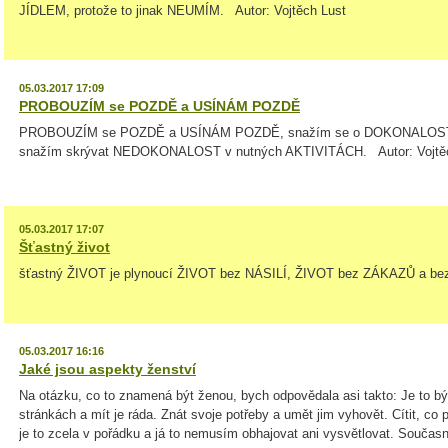
JÍDLEM, protože to jinak NEUMÍM. Autor: Vojtěch Lust
05.03.2017 17:09
PROBOUZÍM se POZDĚ a USÍNÁM POZDĚ
PROBOUZÍM se POZDĚ a USÍNÁM POZDĚ, snažím se o DOKONALOST v
snažím skrývat NEDOKONALOST v nutných AKTIVITÁCH. Autor: Vojtě
05.03.2017 17:07
Šťastný život
šťastný ŽIVOT je plynoucí ŽIVOT bez NÁSILÍ, ŽIVOT bez ZÁKAZŮ a be
05.03.2017 16:16
Jaké jsou aspekty ženství
Na otázku, co to znamená být ženou, bych odpovědala asi takto: Je to b
stránkách a mít je ráda. Znát svoje potřeby a umět jim vyhovět. Cítit, co po
je to zcela v pořádku a já to nemusím obhajovat ani vysvětlovat. Současně