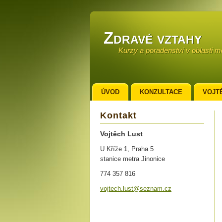
Zdravé vztahy
Kurzy a poradenství v oblasti 
ÚVOD
KONZULTACE
VOJT
KONTAKT
Kontakt
Vojtěch Lust
U Kříže 1, Praha 5
stanice metra Jinonice
774 357 816
vojtech.
lust@sez
nam.cz