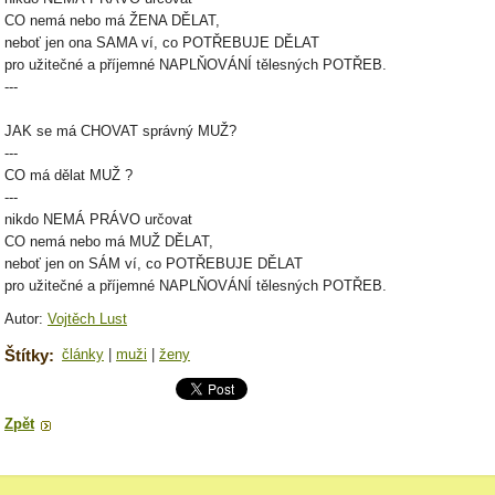
CO nemá nebo má ŽENA DĚLAT,
neboť jen ona SAMA ví, co POTŘEBUJE DĚLAT
pro užitečné a příjemné NAPLŇOVÁNÍ tělesných POTŘEB.
---
JAK se má CHOVAT správný MUŽ?
---
CO má dělat MUŽ ?
---
nikdo NEMÁ PRÁVO určovat
CO nemá nebo má MUŽ DĚLAT,
neboť jen on SÁM ví, co POTŘEBUJE DĚLAT
pro užitečné a příjemné NAPLŇOVÁNÍ tělesných POTŘEB.
Autor:
Vojtěch Lust
Štítky
:
články
|
muži
|
ženy
Zpět