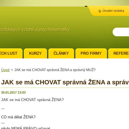
Úvodní stránka
mezilidských vztahů a psychosomatiky
ĚCH LUST
KURZY
ČLÁNKY
PRO FIRMY
REFERE
Úvod
>
JAK se má CHOVAT správná ŽENA a správný MUŽ?
JAK se má CHOVAT správná ŽENA a sprá
30.01.2017 13:03
JAK se má CHOVAT správná ŽENA?
---
CO má dělat ŽENA?
---
nikdo NEMÁ PRÁVO určovat