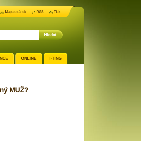
Mapa stránek
RSS
Tisk
NCE
ONLINE
I-TING
vný MUŽ?