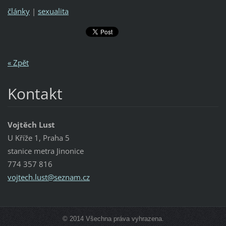
články
|
sexualita
« Zpět
Kontakt
Vojtěch Lust
U Kříže 1, Praha 5
stanice metra Jinonice
774 357 816
vojtech.
lust@sez
nam.cz
© 2014 Všechna práva vyhrazena.