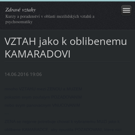
Zdravé vztahy
Kurzy a poradenství v oblasti mezilidských vztahů a
psychosomatiky
VZTAH jako k oblibenemu
KAMARADOVI
14.06.2016 19:06
mnoho VZTAHU mezi ZENOU a MUZEM
pokazim svym zoufalym POZADOVANIM
nebo svym panovacnym VNUCOVANIM
---
ZENA se nejprve potrebuje chovat k vybranemu MUZI jako k
oblibene KAMARADCE, aby opustila POZADOVANI, ktere nici