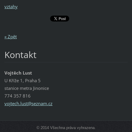
vztahy
« Zpět
Kontakt
Vojtěch Lust
U Kříže 1, Praha 5
stanice metra Jinonice
774 357 816
vojtech.
lust@sez
nam.cz
© 2014 Všechna práva vyhrazena.