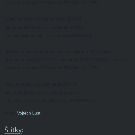
kazdy partnersky VZTAH mezi ZENOU a MUZEM
---
ZENA se muze vzdy sama sebe ZEPTAT,
tak jak se ted chovam k vybranemu MUZI,
chovala bych se tak i k oblibene KAMARADCE ?
---
MUZ se nejprve potrebuje chovat k vybrane ZENE jako k
oblibenemu KAMARADOVI, aby opustil POZADOVANI, ktere nici
kazdy partnersky VZTAH mezi ZENOU a MUZEM
---
MUZ se muze vzdy sam sebe ZEPTAT,
tak jak se ted chovam k vybrane ZENE,
choval bych se tak i k oblibenemu KAMARADOVI ?
Autor:
Vojtěch Lust
Štítky
: