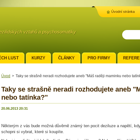
Úvodní stránka
mezilidských vztahů a psychosomatiky
ĚCH LUST
KURZY
ČLÁNKY
PRO FIRMY
REFERE
Úvod
>
Taky se strašně neradi rozhodujete aneb "Máš raději maminku nebo tatín
Taky se strašně neradi rozhodujete aneb 
nebo tatínka?"
20.06.2013 20:31
Některým z vás bude možná důvěrně známý ten pocit deziluze a napětí, když
schopni si vybrat, které si koupíte.