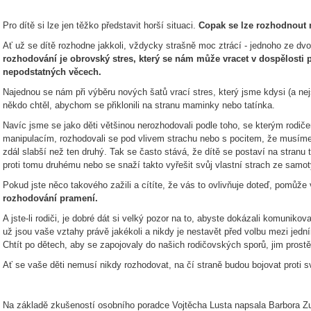
Pro dítě si lze jen těžko představit horší situaci.
Copak se lze rozhodnout
Ať už se dítě rozhodne jakkoli, vždycky strašně moc ztrácí - jednoho ze dvou
rozhodování je obrovský stres, který se nám může vracet v dospělosti 
nepodstatných věcech.
Najednou se nám při výběru nových šatů vrací stres, který jsme kdysi (a ne
někdo chtěl, abychom se přiklonili na stranu maminky nebo tatínka.
Navíc jsme se jako děti většinou nerozhodovali podle toho, se kterým rodiče
manipulacím, rozhodovali se pod vlivem strachu nebo s pocitem, že musíme 
zdál slabší než ten druhý. Tak se často stává, že dítě se postaví na stranu 
proti tomu druhému nebo se snaží takto vyřešit svůj vlastní strach ze samot
Pokud jste něco takového zažili a cítíte, že vás to ovlivňuje doteď, pomůže
rozhodování pramení.
A jste-li rodiči, je dobré dát si velký pozor na to, abyste dokázali komuniko
už jsou vaše vztahy právě jakékoli a nikdy je nestavět před volbu mezi jed
Chtít po dětech, aby se zapojovaly do našich rodičovských sporů, jim prostě 
Ať se vaše děti nemusí nikdy rozhodovat, na čí straně budou bojovat proti s
Na základě zkušeností osobního poradce Vojtěcha Lusta napsala Barbora 