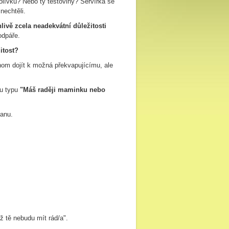
polívku? Nebo ty těstoviny? Servírka se
nechtěli.
livě zcela neadekvátní důležitosti
odpáře.
itost?
hom dojít k možná překvapujícímu, ale
bu typu
"Máš raději maminku nebo
ranu.
 tě nebudu mít rád/a".