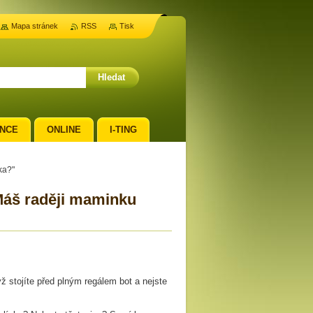
Mapa stránek
RSS
Tisk
NCE
ONLINE
I-TING
ka?"
"Máš raději maminku
 stojíte před plným regálem bot a nejste