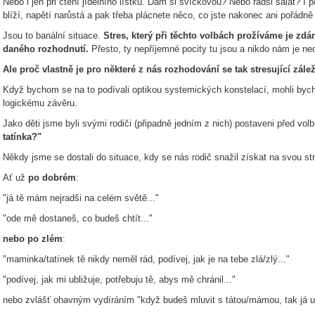
Nebo i jen při čtení jídelního lístku. Dám si svíčkovou? Nebo radši salát? I 
blíží, napětí narůstá a pak třeba plácnete něco, co jste nakonec ani pořádně 
Jsou to banální situace.
Stres, který při těchto volbách prožíváme je zdán
daného rozhodnutí.
Přesto, ty nepříjemné pocity tu jsou a nikdo nám je ne
Ale proč vlastně je pro některé z nás rozhodování se tak stresující zálež
Když bychom se na to podívali optikou systemických konstelací, mohli byc
logickému závěru.
Jako děti jsme byli svými rodiči (připadně jedním z nich) postaveni před vol
tatínka?"
Někdy jsme se dostali do situace, kdy se nás rodič snažil získat na svou st
Ať už
po dobrém
:
"já tě mám nejradši na celém světě..."
"ode mě dostaneš, co budeš chtít..."
nebo po zlém
:
"maminka/tatínek tě nikdy neměl rád, podívej, jak je na tebe zlá/zlý..."
"podívej, jak mi ubližuje, potřebuju tě, abys mě chránil..."
nebo zvlášť ohavným vydíráním "když budeš mluvit s tátou/mámou, tak já už