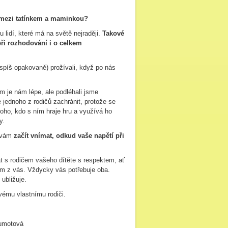
 mezi tatínkem a maminkou?
 lidí, které má na světě nejraději.
Takové
při rozhodování i o celkem
jspíš opakovaně) prožívali, když po nás
m je nám lépe, ale podléhali jsme
jednoho z rodičů zachránit, protože se
toho, kdo s ním hraje hru a využívá ho
y.
 vám
začít vnímat, odkud vaše napětí při
vat s rodičem vašeho dítěte s respektem, ať
ním z vás. Vždycky vás potřebuje oba.
ubližuje.
vému vlastnímu rodiči.
Zumotová