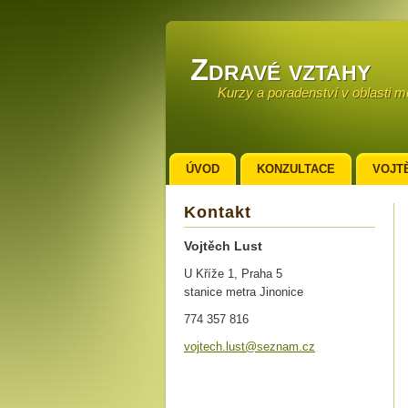
Zdravé vztahy
Kurzy a poradenství v oblasti 
ÚVOD
KONZULTACE
VOJT
KONTAKT
Kontakt
Vojtěch Lust
U Kříže 1, Praha 5
stanice metra Jinonice
774 357 816
vojtech.
lust@sez
nam.cz