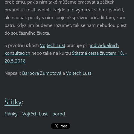
problému, pak s ním také můžeme pracovat a zážitek
prvotní úzkosti uvolnit. Nejde o to vymazat si ho z paměti,
ale naopak pocity s ním spojené správně přiřadit tam, kam
patří. Když jim budeme rozumět, tak se nám nebudou plést
do současného života.
S prvotní úzkostí
Vojtěch Lust
pracuje při
individuálních
konzultacích
nebo také na kurzu
Šťastná cesta životem 18. -
20.5.2018
Napsali:
Barbora Zumotová
a
Vojtěch Lust
Štítky
:
články
|
Vojtěch Lust
|
porod