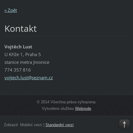
« Zpět
Kontakt
Vojtěch Lust
U Kříže 1, Praha 5
stanice metra Jinonice
774 357 816
vojtech.
lust@sez
nam.cz
© 2014 Všechna práva vyhrazena.
Vytvořeno službou
Webnode
Zobrazit:
Mobilní verzi
|
Standardní verzi