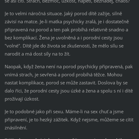
se asi cítí. Strach, bezmoc, úzkost, napětí, beznaděj, chaos?
Je to velmi náročná situace. Jaký porod dítě zažije, silně
závisí na matce. Je-li matka psychicky zralá, je i dostatečně
připravená na porod a ten pak probíhá relativně snadno a
bez komplikací. Žena je uvolněná a i porodní cesty jsou
"volné". Dítě jde do života se zkušenosti, že mělo sílu se
narodit a má dost síly na to žít.
Naopak, když žena není na porod psychicky připravená, pak
vnímá strach, je sevřená a porod probíhá těžce. Mohou
nastat komplikace, porod se může zastavit. Doslova by se
dalo říci, že porodní cesty jsou úzké a žena a spolu s ní i dítě
prožívají úzkost.
Je to podobné jako při sexu. Máme-li na sex
chuť a jsme
připravení, je to hezký zážitek. Když nejsme, můžeme se cítit
znásilnění.