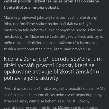
Zážitek porodní úzkosti se může promítat do celého
života dítěte a mnoha oblastí.
Může se projevovat jako zvýšená bázlivost, určité druhy
fóbií, nepřiměřené reakce na dotek či tlak na určitých
místech na těle nebo také jako nepříjemné pocity, když nás
někdo obejme. Můžeme se často cítit jako v kleci, aniž by to
mělo racionální příčinu nebo se můžeme cítit bezmocní,
ztuhlí a neschopní měnit věci, které nám nevyhovují.
Nezralá žena je při porodu sevřená, tím
dítěti vytváří prvotní úzkost, která se
opakovaně aktivuje blízkostí ženského
pohlaví a jeho aktivity.
Prvotní úzkost se také může projevit v sexuální oblasti. Může
se nám stávat, že máme občas nebo trvale nepochopitelný
strach ze sexu, cítíme se během sexu nejistí, jakoby
vystrašení a nerozumíme tomu. Můžeme se to pokoušet