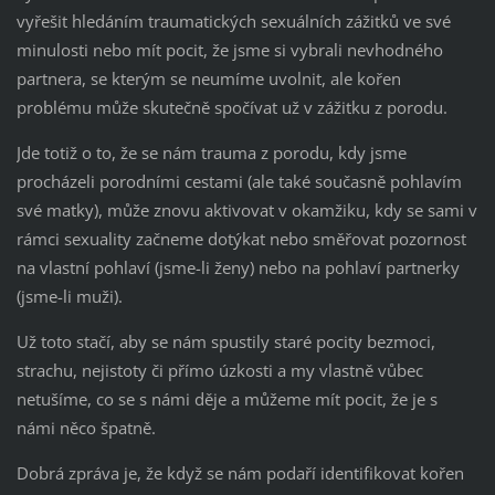
vyřešit hledáním traumatických sexuálních zážitků ve své
minulosti nebo mít pocit, že jsme si vybrali nevhodného
partnera, se kterým se neumíme uvolnit, ale kořen
problému může skutečně spočívat už v zážitku z porodu.
Jde totiž o to, že se nám trauma z porodu, kdy jsme
procházeli porodními cestami (ale také současně pohlavím
své matky), může znovu aktivovat v okamžiku, kdy se sami v
rámci sexuality začneme dotýkat nebo směřovat pozornost
na vlastní pohlaví (jsme-li ženy) nebo na pohlaví partnerky
(jsme-li muži).
Už toto stačí, aby se nám spustily staré pocity bezmoci,
strachu, nejistoty či přímo úzkosti a my vlastně vůbec
netušíme, co se s námi děje a můžeme mít pocit, že je s
námi něco špatně.
Dobrá zpráva je, že když se nám podaří identifikovat kořen