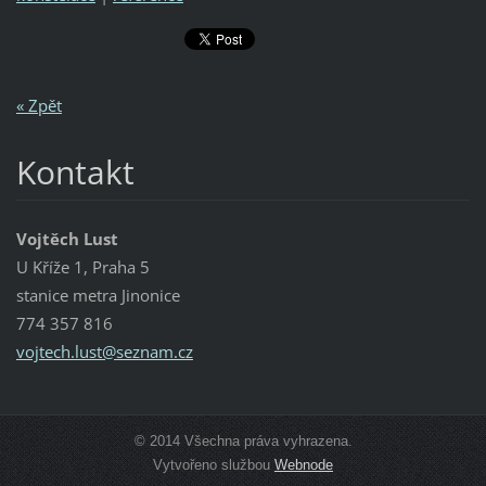
« Zpět
Kontakt
Vojtěch Lust
U Kříže 1, Praha 5
stanice metra Jinonice
774 357 816
vojtech.
lust@sez
nam.cz
© 2014 Všechna práva vyhrazena.
Vytvořeno službou
Webnode