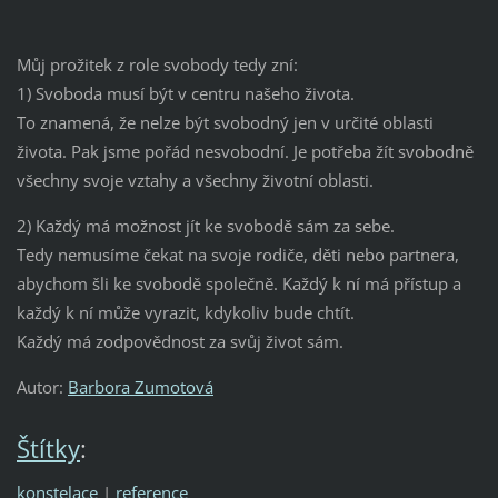
Můj prožitek z role svobody tedy zní:
1) Svoboda musí být v centru našeho života.
To znamená, že nelze být svobodný jen v určité oblasti
života. Pak jsme pořád nesvobodní. Je potřeba žít svobodně
všechny svoje vztahy a všechny životní oblasti.
2) Každý má možnost jít ke svobodě sám za sebe.
Tedy nemusíme čekat na svoje rodiče, děti nebo partnera,
abychom šli ke svobodě společně. Každý k ní má přístup a
každý k ní může vyrazit, kdykoliv bude chtít.
Každý má zodpovědnost za svůj život sám.
Autor:
Barbora Zumotová
Štítky
:
konstelace
|
reference