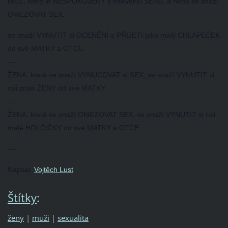
MUŽ, který je NESPOKOJENÝ s frekvenci SEXU, a nebo se snaží
OMEZOVAT SEX,
se snaží VYNUTIT si OCENĚNÍ a PŘIJETÍ jako malý CHLAPEČEK
od své MATKY a OTCE.
---
ŽENA, která se snaží VYNUCOVAT si SEX, se snaží VYNUTIT si
roli zralé ŽENY od své MATKY.
---
ŽENA, která se snaží OMEZOVAT SEX, se snaží VYNUTIT si roli
malé HOLČIČKY
od své MATKY a OTCE
.
---
Napsal:
Vojtěch Lust
Štítky
:
ženy
|
muži
|
sexualita