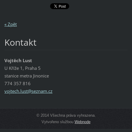
« Zpět
Kontakt
Vojtěch Lust
U Kříže 1, Praha 5
stanice metra Jinonice
774 357 816
vojtech.
lust@sez
nam.cz
© 2014 Všechna práva vyhrazena.
Vytvořeno službou
Webnode