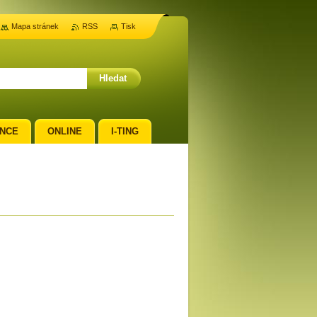
Mapa stránek
RSS
Tisk
NCE
ONLINE
I-TING