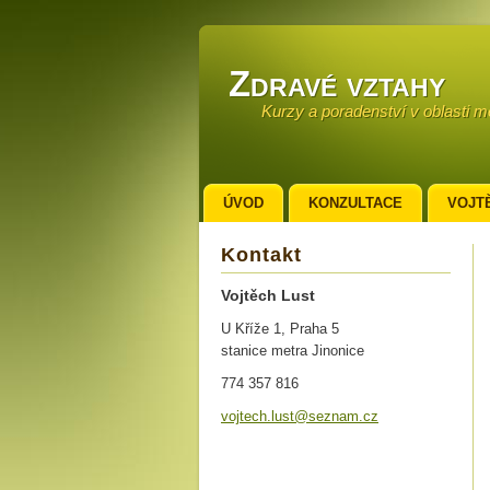
Zdravé vztahy
Kurzy a poradenství v oblasti 
ÚVOD
KONZULTACE
VOJT
KONTAKT
Kontakt
Vojtěch Lust
U Kříže 1, Praha 5
stanice metra Jinonice
774 357 816
vojtech.
lust@sez
nam.cz