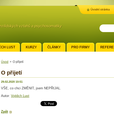
Úvodní stránka
mezilidských vztahů a psychosomatiky
ĚCH LUST
KURZY
ČLÁNKY
PRO FIRMY
REFERE
Úvod
>
O přijetí
O přijetí
29.02.2020 10:51
VŠE, co chci ZMĚNIT, jsem NEPŘIJAL.
Autor:
Vojtěch Lust
Zpět