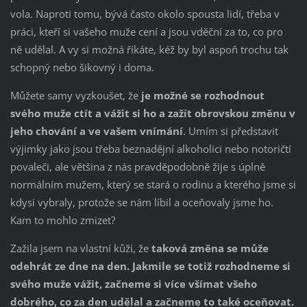
vola. Naproti tomu, bývá často okolo spousta lidí, třeba v
práci, kteří si vašeho muže cení a jsou vděční za to, co pro
ně udělal. A vy si možná říkáte, kéž by byl aspoň trochu tak
schopný nebo šikovný i doma.
Můžete samy vyzkoušet, že
je možné se rozhodnout
svého muže ctít a vážit si ho a zažít obrovskou změnu v
jeho chování a ve vašem vnímání
. Umím si představit
výjimky jako jsou třeba beznadějní alkoholici nebo notoričtí
povaleči, ale většina z nás pravděpodobně žije s úplně
normálním mužem, který se stará o rodinu a kterého jsme si
kdysi vybraly, protože se nám líbil a oceňovaly jsme ho.
Kam to mohlo zmizet?
Zažila jsem na vlastní kůži, že
taková změna se může
odehrát ze dne na den. Jakmile se totiž rozhodneme si
svého muže vážit, začneme si více všímat všeho
dobrého, co za den udělal a začneme to také oceňovat.