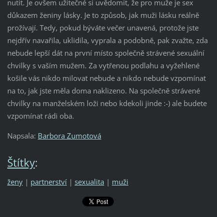
nutit. Je ovšem užitečné si uvědomit, že pro muže je sex
důkazem ženiny lásky. Je to způsob, jak muži lásku reálně
prožívají. Tedy, pokud býváte večer unavená, protože jste
nejdřív navařila, uklidila, vyprala a podobně, pak zvažte, zda
nebude lepší dát na první místo společně strávené sexuální
chvilky s vaším mužem. Za vytřenou podlahu a vyžehlené
košile vás nikdo milovat nebude a nikdo nebude vzpomínat
na to, jak jste měla doma naklizeno. Na společně strávené
chvilky na manželském loži nebo kdekoli jinde :-) ale budete
vzpomínat rádi oba.
Napsala:
Barbora Zumotová
Štítky
:
ženy
|
partnerství
|
sexualita
|
muži