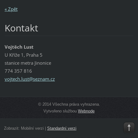
« Zpět
Kontakt
Vojtěch Lust
U Kříže 1, Praha 5
stanice metra Jinonice
774 357 816
vojtech.
lust@sez
nam.cz
© 2014 Všechna práva vyhrazena.
Vytvořeno službou
Webnode
Zobrazit:
Mobilní verzi
|
Standardní verzi