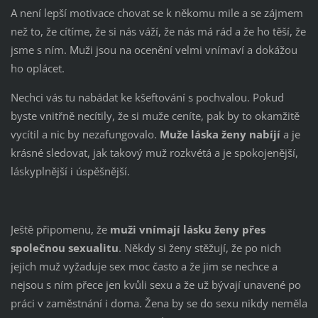
A není lepší motivace chovat se k někomu mile a se zájmem
než to, že cítíme, že si nás váží, že nás má rád a že ho těší, že
jsme s ním. Muži jsou na ocenění velmi vnímaví a dokážou
ho oplácet.
Nechci vás tu nabádat ke kšeftování s pochvalou. Pokud
byste vnitřně necítily, že si muže ceníte, pak by to okamžitě
vycítil a nic by nezafungovalo.
Muže láska ženy nabíjí
a je
krásné sledovat, jak takový muž rozkvétá a je spokojenější,
láskyplnější i úspěšnější.
Ještě připomenu, že
muži vnímají lásku ženy přes
společnou sexualitu
. Někdy si ženy stěžují, že po nich
jejich muž vyžaduje sex moc často a že jim se nechce a
nejsou s ním přece jen kvůli sexu a že už bývají unavené po
práci v zaměstnání i doma. Žena by se do sexu nikdy neměla