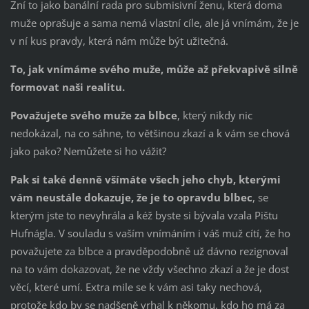
Zní to jako banální rada pro submisivní ženu, která doma
muže oprašuje a sama nemá vlastní cíle, ale já vnímám, že je
v ní kus pravdy, která nám může být užitečná.
To, jak vnímáme svého muže, může až překvapivě silně
formovat naši realitu.
Považujete svého muže za blbce
, který nikdy nic
nedokázal, na co sáhne, to většinou zkazí a k vám se chová
jako pako? Nemůžete si ho vážit?
Pak si také denně všímáte všech jeho chyb, kterými
vám neustále dokazuje, že je to opravdu blbec
, se
kterým jste to nevyhrála a kéž byste si bývala vzala Pištu
Hufnágla. V souladu s vaším vnímáním i váš muž cítí, že ho
považujete za blbce a pravděpodobně už dávno rezignoval
na to vám dokazovat, že ne vždy všechno zkazí a že je dost
věcí, které umí. Extra mile se k vám asi taky nechová,
protože kdo by se nadšeně vrhal k někomu, kdo ho má za