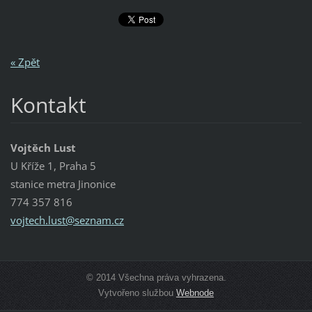
« Zpět
Kontakt
Vojtěch Lust
U Kříže 1, Praha 5
stanice metra Jinonice
774 357 816
vojtech.
lust@sez
nam.cz
© 2014 Všechna práva vyhrazena.
Vytvořeno službou
Webnode