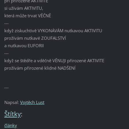
pri přirozené AKTIVITE
si užívám AKTIVITU,
která může trvat VĚČNĚ
---
když ziskuchtivě VYKONÁVÁM nutkavou AKTIVITU
prožívám nutkavé ZOUFALSTVÍ
a nutkavou EUFORII
---
když se štědře a vděčně VĚNUJI přirozené AKTIVITE
prožívám přirozené klidné NADŠENÍ
---
Napsal:
Vojtěch Lust
Štítky
:
články