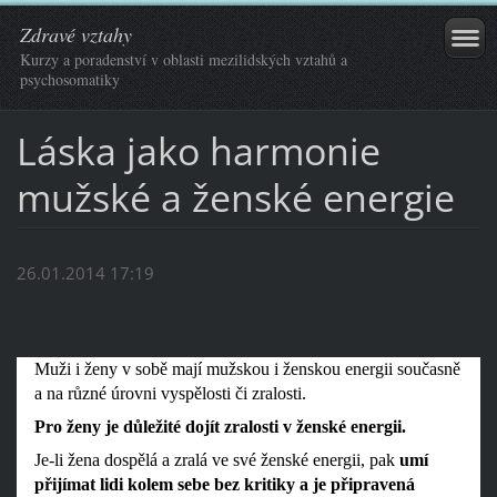
Zdravé vztahy
Kurzy a poradenství v oblasti mezilidských vztahů a
psychosomatiky
Láska jako harmonie
mužské a ženské energie
26.01.2014 17:19
Muži i ženy v sobě mají mužskou i ženskou energii současně
a na různé úrovni vyspělosti či zralosti.
Pro ženy je důležité dojít zralosti v ženské energii.
Je-li žena dospělá a zralá ve své ženské energii, pak
umí
přijímat lidi kolem sebe bez kritiky a je připravená