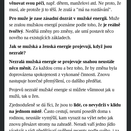
věnovat svou péči
, např. dětem, manželovi atd. Ne proto, že
musí, ale protože ji to těší. Je zralá a "má na rozdávání".
Pro muže je zase zásadní dozrát v mužské energii.
Muže
se zralou mužskou energií poznáme podle toho, že
je reálně
tvořivý
. Nedělá změny pro změny, ale umí postavit něco
nového na existujících základech.
Jak se mužská a ženská energie projevují, když jsou
nezralé?
Nezralá mužská energie se projevuje snahou neustále
něco měnit.
Za každou cenu a bez toho, že by změna byla
doprovázena spokojenosti z vykonané činnosti. Znovu
nastupuje horečné přemýšlení, co dalšího předělat.
Projevů nezralé mužské energie si můžete všimnout jak u
mužů, tak u žen.
Zjednodušeně se dá říci, že jsou to
lidé, co nevydrží v klidu
na jednom místě
. Často cestují, neumí posedět doma s
rodinou, neustále vymýšlí, kam vyrazit na výlet nebo jak
znovu přesázet stromy na zahradě. Neradi vaří jedno jídlo
vícekrát a rádi předělávají ověřené recepty podle svého, i za