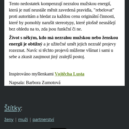
Tento nedostatek kompenzují nezralou mužskou energií,
která je nutí neustále měnit zavedená pravidla, "rebelovat"
proti autoritám a hledat za každou cenu originální činnosti,
které by pomohly narušit stereotypy, které plošně nesnášejí
bez ohledu na to, zda jsou funkční či ne.
Život s někým, kdo má nezralou mužskou nebo ženskou
energii je obtížný
a je užitečné umět jejich nezralé projevy
rozeznat. Navíc si těchto projevů můžeme všímat i sami u
sebe a zkusit zaujmout jiný zralejší postoj.
Inspirováno myšlenkami
Vojtěcha Lusta
Napsala: Barbora Zumotová
Štítky
:
ženy
|
muži
|
partnerství