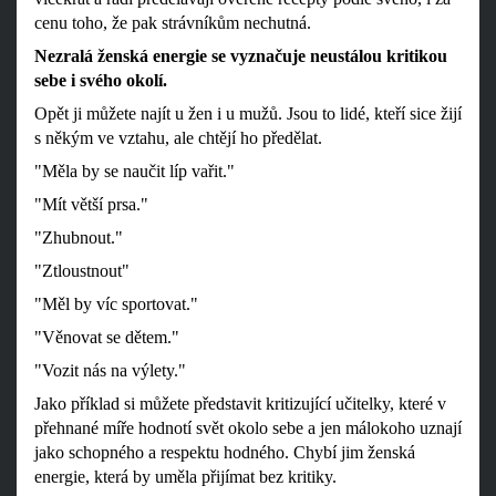
cenu toho, že pak strávníkům nechutná.
Nezralá ženská energie se vyznačuje neustálou kritikou
sebe i svého okolí.
Opět ji můžete najít u žen i u mužů. Jsou to lidé, kteří sice žijí
s někým ve vztahu, ale chtějí ho předělat.
"Měla by se naučit líp vařit."
"Mít větší prsa."
"Zhubnout."
"Ztloustnout"
"Měl by víc sportovat."
"Věnovat se dětem."
"Vozit nás na výlety."
Jako příklad si můžete představit kritizující učitelky, které v
přehnané míře hodnotí svět okolo sebe a jen málokoho uznají
jako schopného a respektu hodného. Chybí jim ženská
energie, která by uměla přijímat bez kritiky.