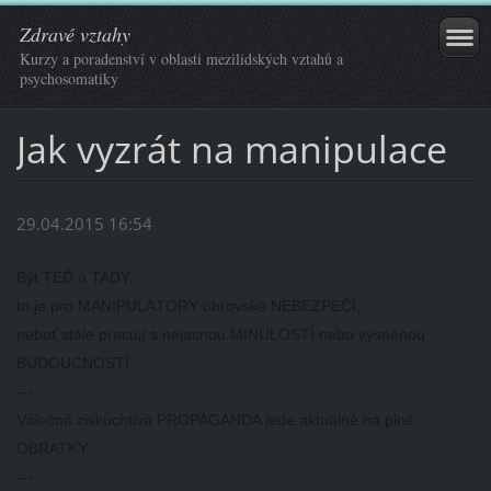
Zdravé vztahy
Kurzy a poradenství v oblasti mezilidských vztahů a
psychosomatiky
Jak vyzrát na manipulace
29.04.2015 16:54
Být TEĎ a TADY,
to je pro MANIPULÁTORY obrovské NEBEZPEČÍ,
neboť stále pracují s nejasnou MINULOSTÍ nebo vysněnou
BUDOUCNOSTÍ.
---
Válečná ziskuchtivá PROPAGANDA jede aktuálně na plné
OBRATKY.
---