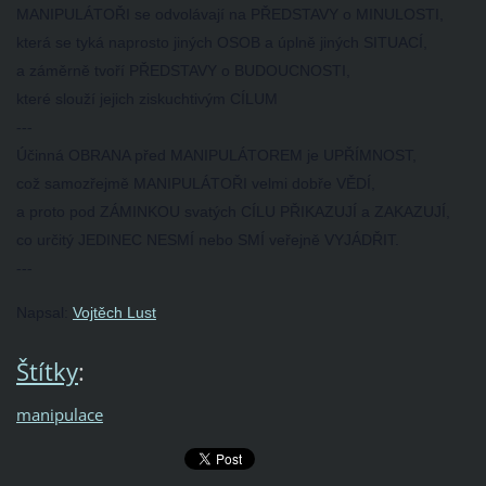
MANIPULÁTOŘI se odvolávají na PŘEDSTAVY o MINULOSTI,
která se tyká naprosto jiných OSOB a úplně jiných SITUACÍ,
a záměrně tvoří PŘEDSTAVY o BUDOUCNOSTI,
které slouží jejich ziskuchtivým CÍLUM
---
Účinná OBRANA před MANIPULÁTOREM je UPŘÍMNOST,
což samozřejmě MANIPULÁTOŘI velmi dobře VĚDÍ,
a proto pod ZÁMINKOU svatých CÍLU PŘIKAZUJÍ a ZAKAZUJÍ,
co určitý JEDINEC NESMÍ nebo SMÍ veřejně VYJÁDŘIT.
---
Napsal:
Vojtěch Lust
Štítky
:
manipulace