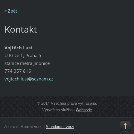
« Zpět
Kontakt
Vojtěch Lust
U Kříže 1, Praha 5
stanice metra Jinonice
774 357 816
vojtech.
lust@sez
nam.cz
© 2014 Všechna práva vyhrazena.
Vytvořeno službou
Webnode
Zobrazit:
Mobilní verzi
|
Standardní verzi