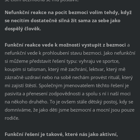
Nefunkční reakce na pocit bezmoci volím tehdy, když
se necítím dostatečně silná žít sama za sebe jako
dospělý člověk.
Funkční reakce vede k možnosti vystupit z bezmoci
a
nefunkční vede k prohloubení stavu bezmoci. Jako nefunkční
si můžeme představit řešení typu: vyhraju ve sportce,
koupím si talisman, který mě zachrání, lektvar, který mě
zázračně uzdraví nebo na sobě nechám provést rituál, který
mi zajistí štěstí. Společným jmenovatelem těchto řešení je
pasivita a přenesení zodpovědnosti a spolu s ní i naší moci
na někoho druhého. To je ovšem stále dětský postoj, kdy se
domníváme, že jako děti jsme bezmocní a mocní jsou pouze
rodiče.
Funkční řešení je takové, které nás jako aktivní,