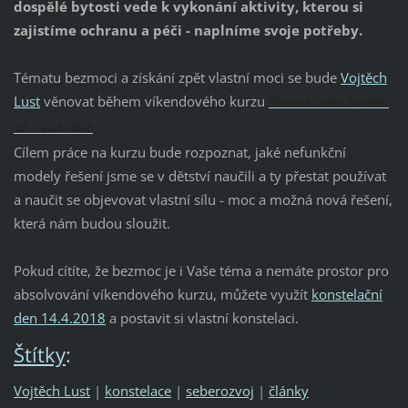
dospělé bytosti vede k vykonání aktivity, kterou si
zajistíme ochranu a péči - naplníme svoje potřeby.
Tématu bezmoci a získání zpět vlastní moci se bude
Vojtěch
Lust
věnovat během víkendového kurzu
Šťastná cesta životem
18. - 20.5.2018
Cílem práce na kurzu bude rozpoznat, jaké nefunkční
modely řešení jsme se v dětství naučili a ty přestat používat
a naučit se objevovat vlastní sílu - moc a možná nová řešení,
která nám budou sloužit.
Pokud cítíte, že bezmoc je i Vaše téma a nemáte prostor pro
absolvování víkendového kurzu, můžete využít
konstelační
den 14.4.2018
a postavit si vlastní konstelaci.
Štítky
:
Vojtěch Lust
|
konstelace
|
seberozvoj
|
články