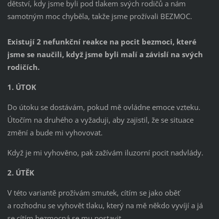
dětství, kdy jsme byli pod tlakem svých rodičů a nám
samotným moc chyběla, takže jsme prožívali BEZMOC.
Existují 2 nefunkční reakce na pocit bezmoci, které
jsme se naučili, když jsme byli malí a závislí na svých
rodičích.
1. ÚTOK
Do útoku se dostávám, pokud mě ovládne emoce vzteku.
Útočím na druhého a vyžaduji, aby zajistil, že se situace
změní a bude mi vyhovovat.
Když je mi vyhověno, pak zažívám iluzorní pocit nadvlády.
2. ÚTĚK
V této variantě prožívám smutek, cítím se jako oběť
a rozhodnu se vyhovět tlaku, který na mě někdo vyvíjí a já
se cítím bezmocná se mu postavit.