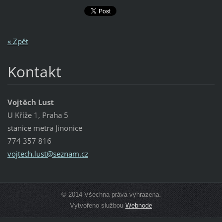
« Zpět
Kontakt
Vojtěch Lust
U Kříže 1, Praha 5
stanice metra Jinonice
774 357 816
vojtech.
lust@sez
nam.cz
© 2014 Všechna práva vyhrazena.
Vytvořeno službou
Webnode